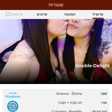
קטגוריות
Double-Delight
פרופיל
תמונות
סרטים
צ'אטים
Double-Delight
שם:
Arianna - Emma
מה זה
FanBoost?
אני:
זוג נקבה + נקבה
עיר הבית:
Colombia, Medellin