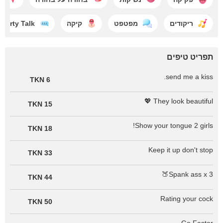
ריקודים
מפטפט
קיקה
Dirty Talk
תפריט טיפים
send me a kiss.
6 TKN
They look beautiful 💖
15 TKN
Show your tongue 2 girls!
18 TKN
⁠Keep it up don't stop
33 TKN
Spank ass x 3🍑
44 TKN
Rating your cock
50 TKN