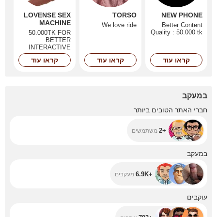
LOVENSE SEX
TORSO
NEW PHONE
MACHINE
We love ride
Better Content
Quality : 50.000 tk
50.000TK FOR
BETTER
INTERACTIVE
SHOWS
קראו עוד
קראו עוד
קראו עוד
במעקב
+2
חברי האתר הטובים ביותר
+2
משתמשים
+6.9K
במעקב
+6.9K
מעקבים
+793
עוקבים