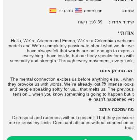
שפות:
american
ספרדית
שידור אחרון:
39 לפני דקות
אודותיי
Hello, We´re Arianna and Emma, We´re a Colombian webcam
models and We´re completely passionate about what we do. we
have always felt that words are not enough to express
everything I have inside, but our body speaks for us with
sensuality and strength. Through every movement, every look,
We transmit our deepest emotions. It's hard for us to put into
:מה מחרמן אותנו
words what we feel, but when you connect with us, you will feel
what We can't say. If you manage to conquer Our hearts, We
The mental connection excites us before anything else... when
will give you our loyalty, our love and everything We´re, because
they provoke us with words, We´re already lost 😈 Intense looks
for us, true connection goes beyond the superficial.
and people speaking softly for us... that melts us. The previous
tension... when you know something is going to happen but it
hasn't happened yet 🔥
מה שמכבה אותנו:
Disrespect and rudeness without consent. That they pressure
me or cross my limits. Dominant attitudes without connection or
trust.