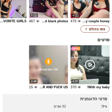
5
4
467
475
YOUR FAVORITE GIRLS 💘
Red and black photos 💞
Your sexy couple honey!
צפו בכולם
סרטים
בחינם
100 אסימונים
2:48
0:37
15
370
HOT SHOWER AND FUCK US
With my baby!
פרטי הדוגמנית
גיל:
32 שנים