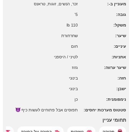
מעוניין ב-:
זכר, הנשים, זוגות, טראנס
גובה:
5'
משקל:
110 lb
שיער:
שחרחורת
עיניים:
חום
אתניות:
לטיני / היספני
שיער ערווה:
גזוז
חזה:
בינוני
ישבן:
בינוני
נימפומנית:
כן
סטטוס מערכות יחסים:
תפוסים אבל פתוחים לעשות
כיף
תחומי עניין
פקיקה
נשיקות
בחורה על בחורה
ה