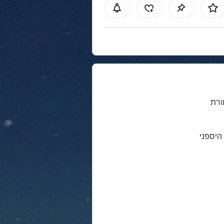
רת
 היספני