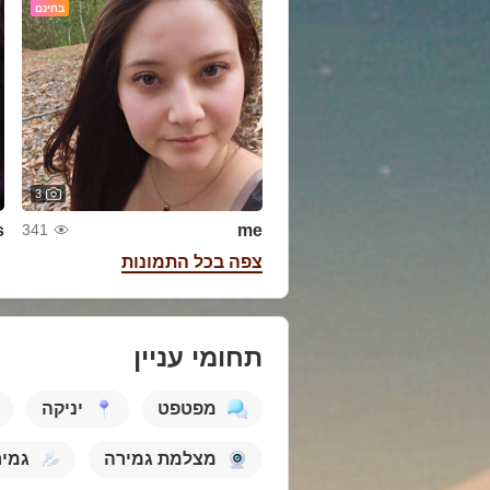
בחינם
3
s
me
341
צפה בכל התמונות
תחומי עניין
מפטפט
יניקה
מצלמת גמירה
גמי