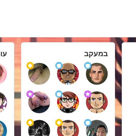
במעקב
עו