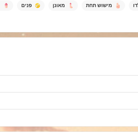
דו
מישוש תחת
מאונן
פנים
מ