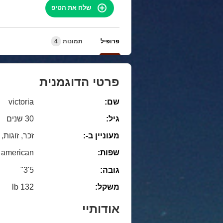
שלח את הטיפ
פרופיל
תמונות
4
פרטי הדוגמנית
שם:
victoria
גיל:
30 שנים
מעוניין ב-:
זכר, זוגות,
שפות:
american
גובה:
5'3"
משקל:
132 lb
אודותיי