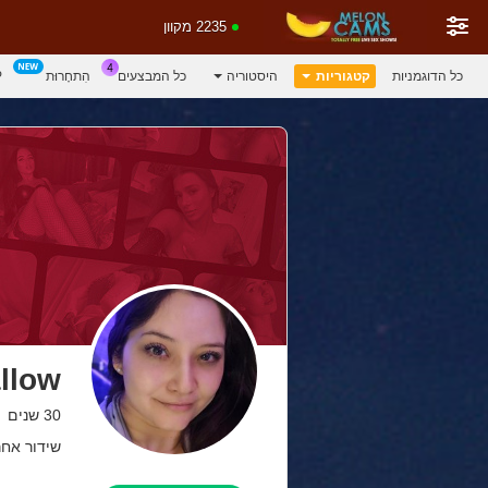
2235 מקוון
כל הדוגמניות
קטגוריות
היסטוריה
כל המבצעים
הִתחָרוּת
P
llow
30 שנים
שידור אחרון: 6 לפנ